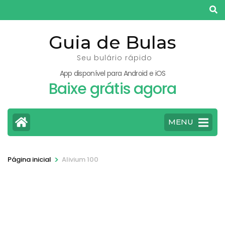
Pular
para
o
Guia de Bulas
conteúdo
Seu bulário rápido
(pressione
App disponível para Android e iOS
Enter)
Baixe grátis agora
MENU
>
Página inicial
Alivium 100