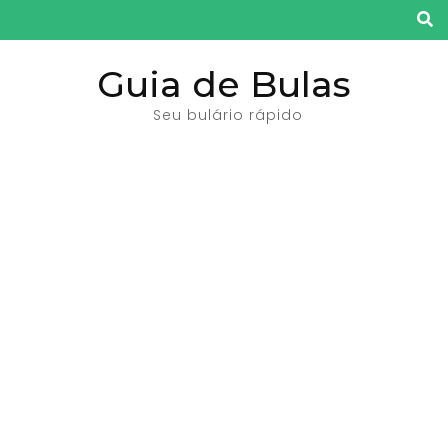
Pular
para
o
Guia de Bulas
conteúdo
Seu bulário rápido
(pressione
Enter)