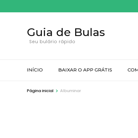
Pular
para
o
Guia de Bulas
conteúdo
(pressione
Seu bulário rápido
Enter)
INÍCIO
BAIXAR O APP GRÁTIS
COM
>
Página inicial
Albuminar