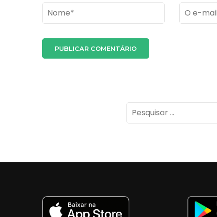
Name
*
Email
*
Pesquisar
por: