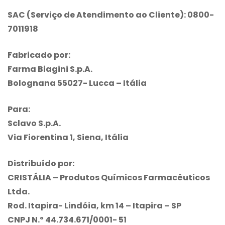
SAC (Serviço de Atendimento ao Cliente): 0800-
7011918
Fabricado por:
Farma Biagini S.p.A.
Bolognana 55027- Lucca – Itália
Para:
Sclavo S.p.A.
Via Fiorentina 1, Siena, Itália
Distribuído por:
CRISTÁLIA – Produtos Químicos Farmacêuticos
Ltda.
Rod. Itapira- Lindóia, km 14 – Itapira – SP
CNPJ N.º 44.734.671/0001- 51