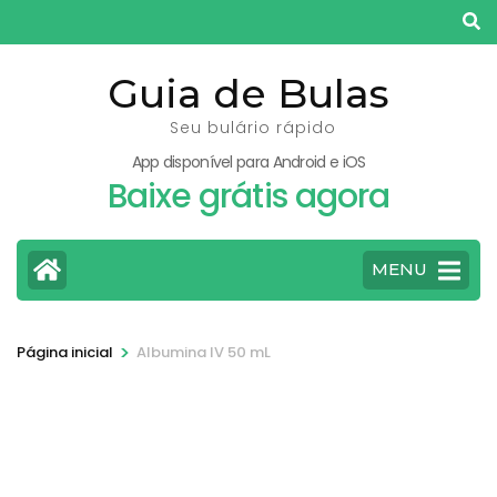
Pular
para
o
Guia de Bulas
conteúdo
Seu bulário rápido
(pressione
App disponível para Android e iOS
Enter)
Baixe grátis agora
MENU
>
Página inicial
Albumina IV 50 mL