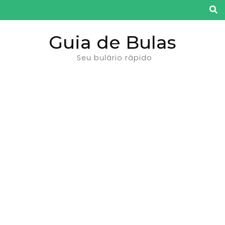
Pular
para
o
Guia de Bulas
conteúdo
Seu bulário rápido
(pressione
Enter)