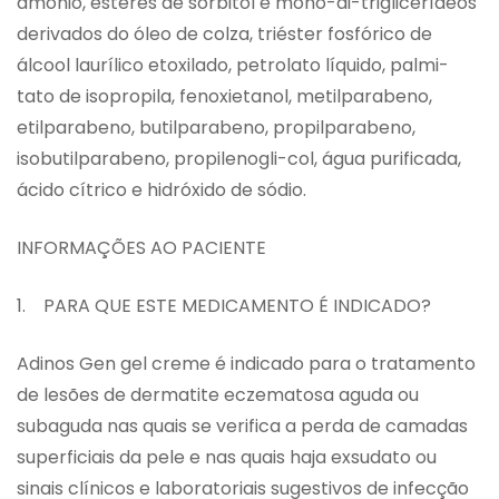
amônio, ésteres de sorbitol e mono-di-triglicerídeos
derivados do óleo de colza, triéster fosfórico de
álcool laurílico etoxilado, petrolato líquido, palmi-
tato de isopropila, fenoxietanol, metilparabeno,
etilparabeno, butilparabeno, propilparabeno,
isobutilparabeno, propilenogli-col, água purificada,
ácido cítrico e hidróxido de sódio.
INFORMAÇÕES AO PACIENTE
1. PARA QUE ESTE MEDICAMENTO É INDICADO?
Adinos Gen gel creme é indicado para o tratamento
de lesões de dermatite eczematosa aguda ou
subaguda nas quais se verifica a perda de camadas
superficiais da pele e nas quais haja exsudato ou
sinais clínicos e laboratoriais sugestivos de infecção