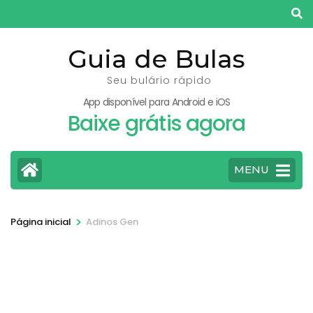
Pular
para
o
Guia de Bulas
conteúdo
Seu bulário rápido
(pressione
App disponível para Android e iOS
Enter)
Baixe grátis agora
MENU
>
Página inicial
Adinos Gen