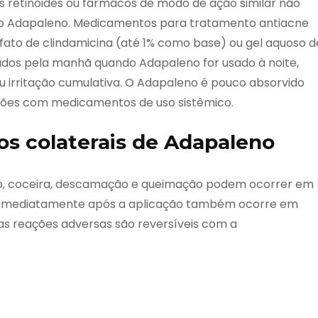
os retinóides ou fármacos de modo de ação similar não
 Adapaleno. Medicamentos para tratamento antiacne
sfato de clindamicina (até 1% como base) ou gel aquoso d
ados pela manhã quando Adapaleno for usado à noite,
 irritação cumulativa. O Adapaleno é pouco absorvido
ações com medicamentos de uso sistêmico.
os colaterais de Adapaleno
o, coceira, descamação e queimação podem ocorrer em
o imediatamente após a aplicação também ocorre em
s reações adversas são reversíveis com a