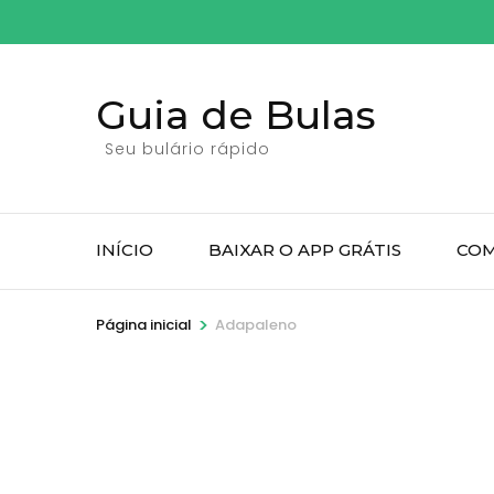
Pular
para
o
Guia de Bulas
conteúdo
(pressione
Seu bulário rápido
Enter)
INÍCIO
BAIXAR O APP GRÁTIS
COM
>
Página inicial
Adapaleno