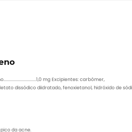
leno
……………………………….1,0 mg Excipientes: carbômer,
tato dissódico diidratado, fenoxietanol, hidróxido de sód
pico da acne.