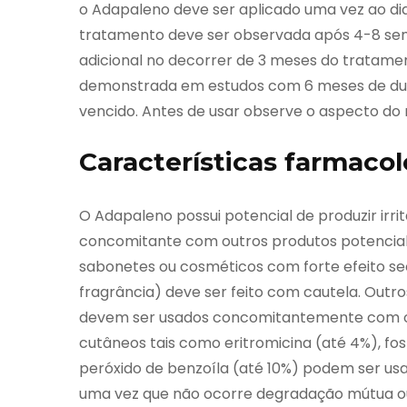
o Adapaleno deve ser aplicado uma vez ao dia
tratamento deve ser observada após 4-8 s
adicional no decorrer de 3 meses do tratame
demonstrada em estudos com 6 meses de dur
vencido. Antes de usar observe o aspecto d
Características farmacol
O Adapaleno possui potencial de produzir irri
concomitante com outros produtos potencial
sabonetes ou cosméticos com forte efeito se
fragrância) deve ser feito com cautela. Outr
devem ser usados concomitantemente com o
cutâneos tais como eritromicina (até 4%), fo
peróxido de benzoíla (até 10%) podem ser us
uma vez que não ocorre degradação mútua ou