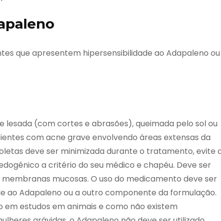
dapaleno
es que apresentem hipersensibilidade ao Adapaleno ou
 lesada (com cortes e abrasões), queimada pelo sol ou
cientes com acne grave envolvendo áreas extensas da
ioletas deve ser minimizada durante o tratamento, evite 
omedogênico a critério do seu médico e chapéu. Deve ser
iz e membranas mucosas. O uso do medicamento deve ser
ade ao Adapaleno ou a outro componente da formulação.
do em estudos em animais e como não existem
ulheres grávidas, o Adapaleno não deve ser utilizado