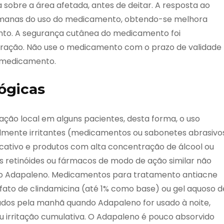
 sobre a área afetada, antes de deitar. A resposta ao
emanas do uso do medicamento, obtendo-se melhora
nto. A segurança cutânea do medicamento foi
ação. Não use o medicamento com o prazo de validade
o medicamento.
ógicas
tação local em alguns pacientes, desta forma, o uso
mente irritantes (medicamentos ou sabonetes abrasivos
cativo e produtos com alta concentração de álcool ou
os retinóides ou fármacos de modo de ação similar não
 Adapaleno. Medicamentos para tratamento antiacne
sfato de clindamicina (até 1% como base) ou gel aquoso d
ados pela manhã quando Adapaleno for usado à noite,
 irritação cumulativa. O Adapaleno é pouco absorvido