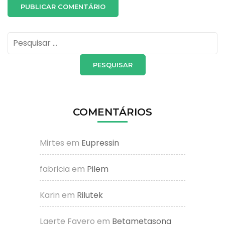
Pesquisar
por:
COMENTÁRIOS
Mirtes
em
Eupressin
fabricia
em
Pilem
Karin
em
Rilutek
Laerte Favero
em
Betametasona