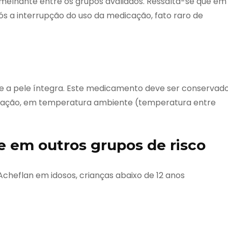
emelhante entre os grupos avaliados. Ressalta-se que em
pós a interrupção do uso da medicação, fato raro de
re a pele íntegra. Este medicamento deve ser conservad
lização, em temperatura ambiente (temperatura entre
e em outros grupos de risco
 Acheflan em idosos, crianças abaixo de 12 anos