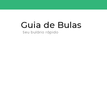
Pular
para
o
Guia de Bulas
conteúdo
(pressione
Seu bulário rápido
Enter)