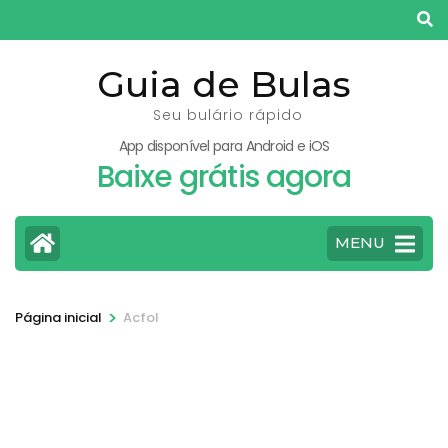
Pular
para
o
Guia de Bulas
conteúdo
Seu bulário rápido
(pressione
App disponível para Android e iOS
Enter)
Baixe grátis agora
MENU
>
Página inicial
Acfol