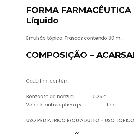
FORMA FARMACÊUTICA 
Líquido
Emulsão tópica. Frascos contendo 80 ml.
COMPOSIÇÃO – ACARSAN
Cada 1 ml contém:
Benzoato de benzila……………….. 0,25 g
Veículo antisséptico q.s.p. ……………….. 1 ml
USO PEDIÁTRICO E/OU ADULTO – USO TÓPICO