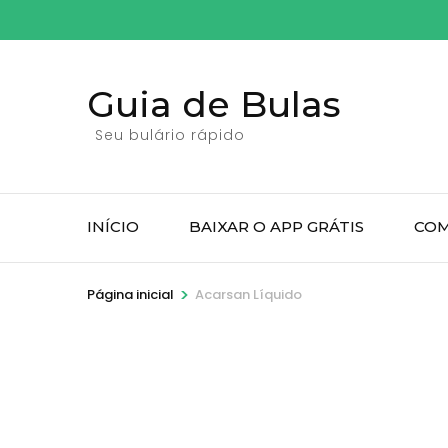
Pular
para
o
Guia de Bulas
conteúdo
(pressione
Seu bulário rápido
Enter)
INÍCIO
BAIXAR O APP GRÁTIS
COM
>
Página inicial
Acarsan Líquido