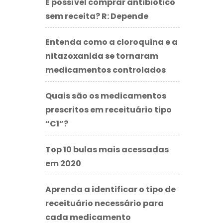
É possível comprar antibiótico
sem receita? R: Depende
Entenda como a cloroquina e a
nitazoxanida se tornaram
medicamentos controlados
Quais são os medicamentos
prescritos em receituário tipo
“C1”?
Top 10 bulas mais acessadas
em 2020
Aprenda a identificar o tipo de
receituário necessário para
cada medicamento