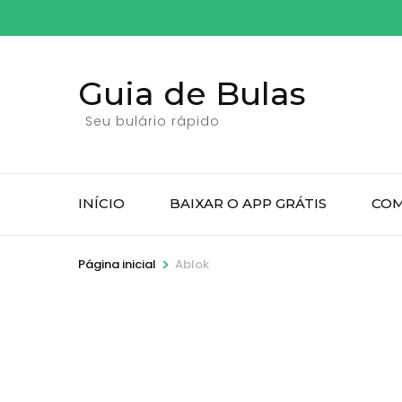
Pular
para
o
Guia de Bulas
conteúdo
(pressione
Seu bulário rápido
Enter)
INÍCIO
BAIXAR O APP GRÁTIS
COM
>
Página inicial
Ablok