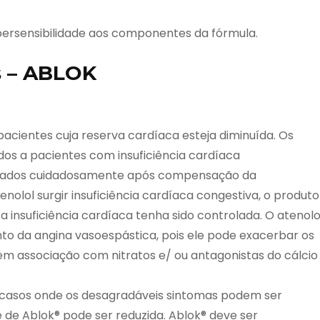
persensibilidade aos componentes da fórmula.
s – ABLOK
cientes cuja reserva cardíaca esteja diminuída. Os
os a pacientes com insuficiência cardíaca
izados cuidadosamente após compensação da
nolol surgir insuficiência cardíaca congestiva, o produto
insuficiência cardíaca tenha sido controlada. O atenolol
nto da angina vasoespástica, pois ele pode exacerbar os
em associação com nitratos e/ ou antagonistas do cálcio
os casos onde os desagradáveis sintomas podem ser
e de Ablok® pode ser reduzida. Ablok® deve ser