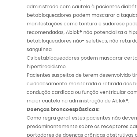
administrado com cautela à pacientes diabéti
betabloqueadores podem mascarar a taquicar
manifestações como tontura e sudorese podem
recomendadas, Ablok® não potencializa a hipog
betabloqueadores não- seletivos, não retarda
sanguínea.
Os betabloqueadores podem mascarar certos s
hipertireoidismo.
Pacientes suspeitos de terem desenvolvido ti
cuidadosamente monitorada a retirada dos 
condução cardíaca ou função ventricular co
maior cautela na administração de Ablok®.
Doenças broncoespásticas:
Como regra geral, estes pacientes não devem
predominantemente sobre os receptores card
portadores de doenças crônicas obstrutivas 