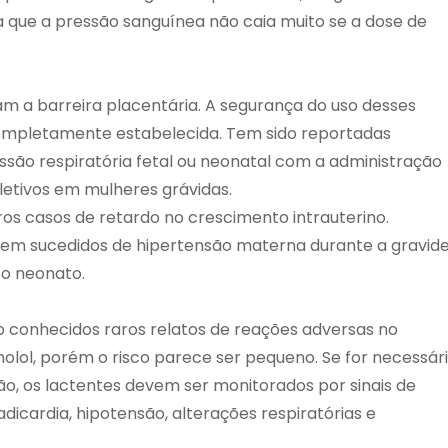
a que a pressão sanguínea não caia muito se a dose de
 a barreira placentária. A segurança do uso desses
ompletamente estabelecida. Tem sido reportadas
essão respiratória fetal ou neonatal com a administração
etivos em mulheres grávidas.
ros casos de retardo no crescimento intrauterino.
bem sucedidos de hipertensão materna durante a gravid
 o neonato.
o conhecidos raros relatos de reações adversas no
lol, porém o risco parece ser pequeno. Se for necessár
o, os lactentes devem ser monitorados por sinais de
icardia, hipotensão, alterações respiratórias e