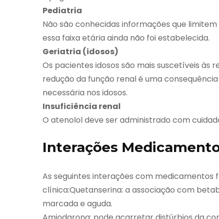
Pediatria
Não são conhecidas informações que limitem 
essa faixa etária ainda não foi estabelecida.
Geriatria (idosos)
Os pacientes idosos são mais suscetíveis às 
redução da função renal é uma consequência 
necessária nos idosos.
Insuficiência renal
O atenolol deve ser administrado com cuidado
Interações Medicament
As seguintes interações com medicamentos 
clínica:Quetanserina: a associação com beta
marcada e aguda.
Amiodarona: pode acarretar distúrbios da co