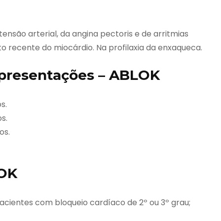
ensão arterial, da angina pectoris e de arritmias
 recente do miocárdio. Na profilaxia da enxaqueca.
presentações – ABLOK
s.
s.
os.
LOK
cientes com bloqueio cardíaco de 2º ou 3º grau;