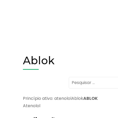
Ablok
Pesquisar
por:
Princípio ativo: atenololAblok
ABLOK
Atenolol