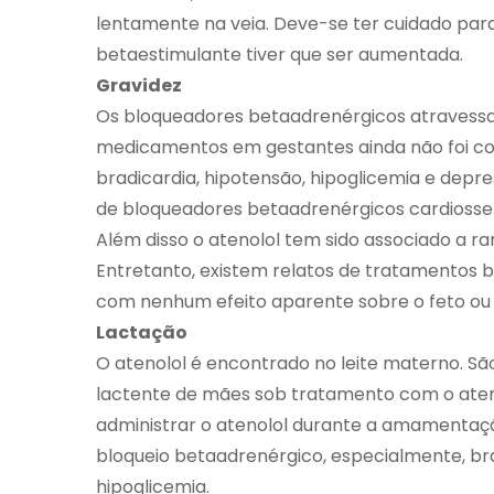
lentamente na veia. Deve-se ter cuidado par
betaestimulante tiver que ser aumentada.
Gravidez
Os bloqueadores betaadrenérgicos atravessam
medicamentos em gestantes ainda não foi c
bradicardia, hipotensão, hipoglicemia e depr
de bloqueadores betaadrenérgicos cardiossel
Além disso o atenolol tem sido associado a ra
Entretanto, existem relatos de tratamentos 
com nenhum efeito aparente sobre o feto ou
Lactação
O atenolol é encontrado no leite materno. Sã
lactente de mães sob tratamento com o ateno
administrar o atenolol durante a amamentaçã
bloqueio betaadrenérgico, especialmente, brad
hipoglicemia.