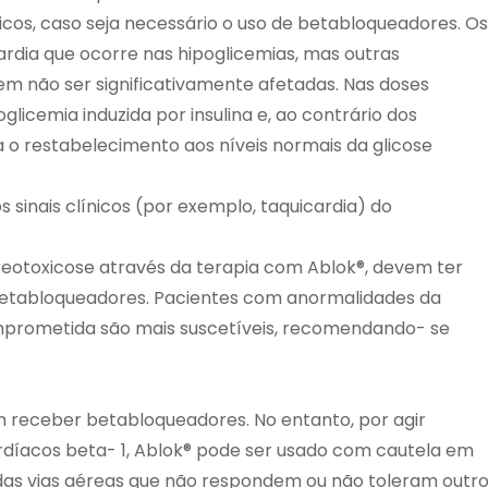
cos, caso seja necessário o uso de betabloqueadores. Os
dia que ocorre nas hipoglicemias, mas outras
 não ser significativamente afetadas. Nas doses
licemia induzida por insulina e, ao contrário dos
 o restabelecimento aos níveis normais da glicose
inais clínicos (por exemplo, taquicardia) do
reotoxicose através da terapia com Ablok®, devem ter
betabloqueadores. Pacientes com anormalidades da
mprometida são mais suscetíveis, recomendando- se
 receber betabloqueadores. No entanto, por agir
íacos beta- 1, Ablok® pode ser usado com cautela em
das vias aéreas que não respondem ou não toleram outr