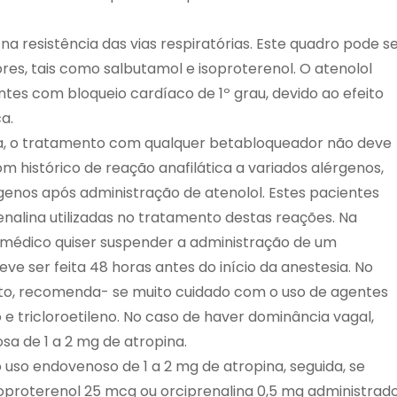
resistência das vias respiratórias. Este quadro pode s
res, tais como salbutamol e isoproterenol. O atenolol
es com bloqueio cardíaco de 1º grau, devido ao efeito
a.
a, o tratamento com qualquer betabloqueador não deve
 histórico de reação anafilática a variados alérgenos,
genos após administração de atenolol. Estes pacientes
nalina utilizadas no tratamento destas reações. Na
o médico quiser suspender a administração de um
ve ser feita 48 horas antes do início da anestesia. No
nto, recomenda- se muito cuidado com o uso de agentes
 e tricloroetileno. No caso de haver dominância vagal,
sa de 1 a 2 mg de atropina.
 uso endovenoso de 1 a 2 mg de atropina, seguida, se
oproterenol 25 mcg ou orciprenalina 0,5 mg administrad