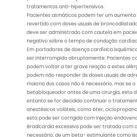
tratamentos anti-hipertensivos.
Pacientes asmáticos podem ter um aumento na 
revertido com doses usuais de broncodilatado
deve ser administrado com cautela em pacient
negativo sobre o tempo de condução cardíac
Em portadores de doença cardíaca isquêmic
ser interrompido abruptamente. Pacientes com
podem voltar a ter grave reação a estes alér
podem não responder às doses usuais de adre
maioria dos casos não é necessário, mas se 
betabloqueador antes de uma cirurgia, esta de
entanto se for decidido continuar o tratame
anestésicos voláteis, como éter, ciclopropano
esta pode ser corrigida com injeção endoveno
Bradicardia excessiva pode ser tratada com o
necessário, de um beta- estimulante como is